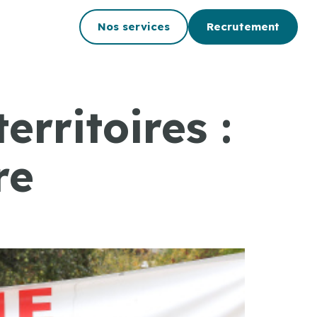
Nos services
Recrutement
erritoires :
re