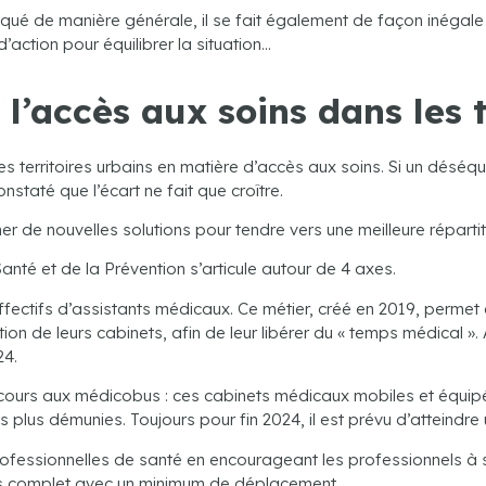
iqué de manière générale, il se fait également de façon inégale s
’action pour équilibrer la situation…
’accès aux soins dans les t
es territoires urbains en matière d’accès aux soins. Si un déséquil
nstaté que l’écart ne fait que croître.
 de nouvelles solutions pour tendre vers une meilleure répartit
nté et de la Prévention s’articule autour de 4 axes.
ffectifs d’assistants médicaux. Ce métier, créé en 2019, permet 
n de leurs cabinets, afin de leur libérer du « temps médical ».
24.
ecours aux médicobus : ces cabinets médicaux mobiles et équip
 plus démunies. Toujours pour fin 2024, il est prévu d’atteindre
rofessionnelles de santé en encourageant les professionnels à 
lus complet avec un minimum de déplacement.