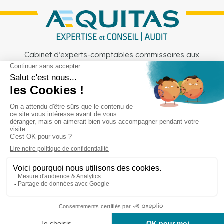
Cabinet d’experts-comptables commissaires aux
comptes sur Lille, Lens et Douai
Services
Secteurs
Outils
Cabinet
Recrutement
Actu
Rejoignez-nous
Mentions légales
Politique de confidentialité
Copyright © Aequitas 2023 fait avec ❤️ par wapiti