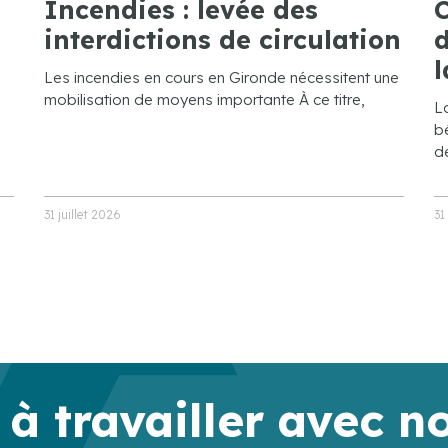
Incendies : levée des
C
interdictions de circulation
d
l
Les incendies en cours en Gironde nécessitent une
mobilisation de moyens importante À ce titre,
L
bé
de
31 juillet 2026
31
 à travailler avec n