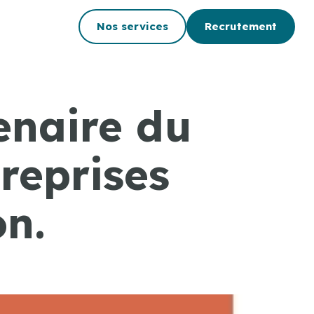
Nos services
Recrutement
enaire du
reprises
on.