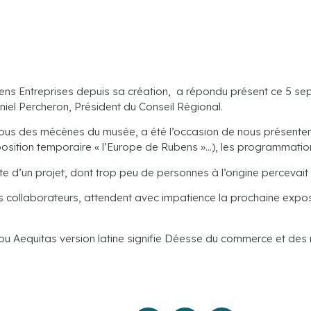
ns Entreprises depuis sa création, a répondu présent ce 5 sept
iel Percheron, Président du Conseil Régional.
 vous des mécènes du musée, a été l’occasion de nous présente
xposition temporaire « l’Europe de Rubens »…), les programmatio
’un projet, dont trop peu de personnes à l’origine percevait l’im
es collaborateurs, attendent avec impatience la prochaine ex
 ou Aequitas version latine signifie Déesse du commerce et de