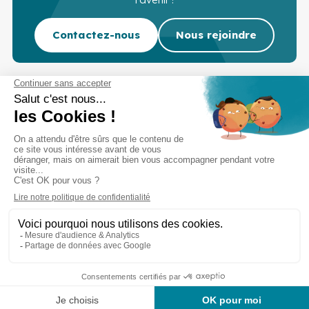
Contactez-nous
Nous rejoindre
Cabinet d’experts-comptables commissaires aux
comptes sur Lille, Lens et Douai
Services
Secteurs
Outils
Cabinet
Recrutement
Actu