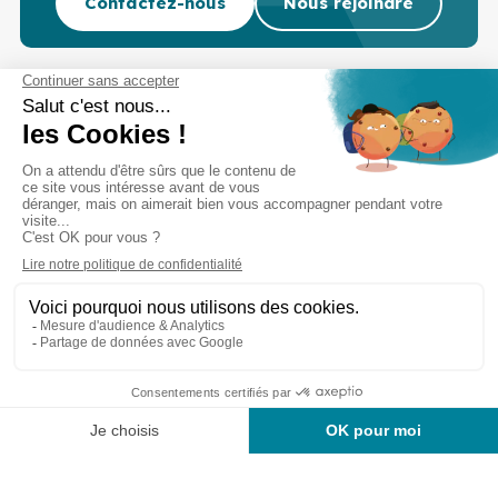
Contactez-nous
Nous rejoindre
Cabinet d’experts-comptables commissaires aux
comptes sur Lille, Lens et Douai
Services
Secteurs
Outils
Cabinet
Recrutement
Actu