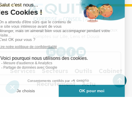
Cabinet d’experts-comptables commissaires aux
comptes sur Lille, Lens et Douai
Services
Secteurs
Outils
Cabinet
Recrutement
Actu
Rejoignez-nous
Mentions légales
Politique de confidentialité
Copyright © Aequitas 2023 fait avec ❤️ par wapiti