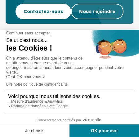
Contactez-nous
Nous rejoindre
Cabinet d’experts-comptables commissaires aux
comptes sur Lille, Lens et Douai
Services
Secteurs
Outils
Cabinet
Recrutement
Actu