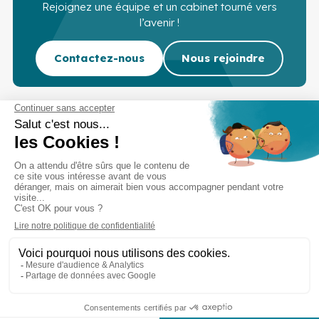
Rejoignez une équipe et un cabinet tourné vers
l’avenir !
Contactez-nous
Nous rejoindre
Cabinet d’experts-comptables commissaires aux
comptes sur Lille, Lens et Douai
Services
Secteurs
Outils
Cabinet
Recrutement
Actu