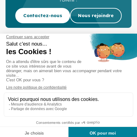
Contactez-nous
Nous rejoindre
Cabinet d’experts-comptables commissaires aux
comptes sur Lille, Lens et Douai
Services
Secteurs
Outils
Cabinet
Recrutement
Actu