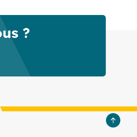
ous ?