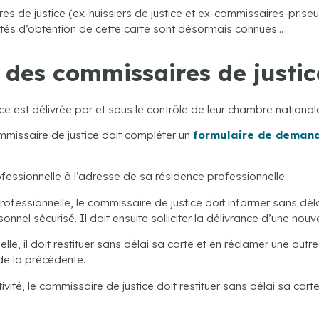
s de justice (ex-huissiers de justice et ex-commissaires-priseurs 
ités d’obtention de cette carte sont désormais connues…
e des commissaires de justi
e est délivrée par et sous le contrôle de leur chambre national
ommissaire de justice doit compléter un
formulaire de deman
rofessionnelle à l’adresse de sa résidence professionnelle.
professionnelle, le commissaire de justice doit informer sans d
el sécurisé. Il doit ensuite solliciter la délivrance d’une nouve
e, il doit restituer sans délai sa carte et en réclamer une autr
de la précédente.
vité, le commissaire de justice doit restituer sans délai sa cart