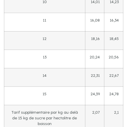
10
14,01
14,23
11
16,08
16,34
12
18,16
18,45
13
20,24
20,56
14
22,31
22,67
15
24,39
24,78
Tarif supplémentaire par kg au delà
2,07
2,1
de 15 kg de sucre par hectolitre de
boisson