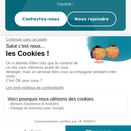
l’avenir !
Contactez-nous
Nous rejoindre
Cabinet d’experts-comptables commissaires aux
comptes sur Lille, Lens et Douai
Services
Secteurs
Outils
Cabinet
Recrutement
Actu