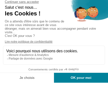
Cabinet d’experts-comptables commissaires aux
comptes sur Lille, Lens et Douai
Services
Secteurs
Outils
Cabinet
Recrutement
Actu
Rejoignez-nous
Mentions légales