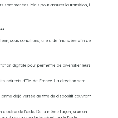
s sont menées. Mais pour assurer la transition, il
…
enir, sous conditions, une aide financière afin de
tion digitale pour permettre de diversifier leurs
s indirects d’Ile-de-France. La direction sera
 prime déjà versée au titre du dispositif couvrant
 d’octroi de l’aide. De la même façon, si un an
vaux, il pourra perdre le bénéfice de l’aide.