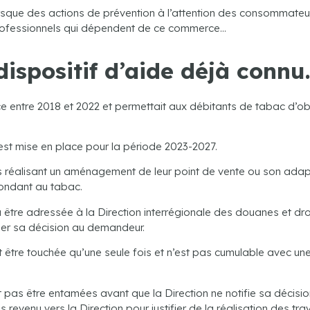
lorsque des actions de prévention à l’attention des consommateur
rofessionnels qui dépendent de ce commerce…
dispositif d’aide déjà connu
ce entre 2018 et 2022 et permettait aux débitants de tabac d’obt
e est mise en place pour la période 2023-2027.
s réalisant un aménagement de leur point de vente ou son adapta
pondant au tabac.
tre adressée à la Direction interrégionale des douanes et droit
er sa décision au demandeur.
ut être touchée qu’une seule fois et n’est pas cumulable avec une
 pas être entamées avant que la Direction ne notifie sa décision
s revenu vers la Direction pour justifier de la réalisation des tra