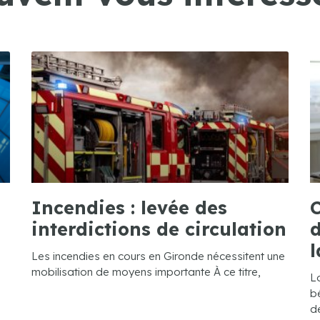
Incendies : levée des
C
interdictions de circulation
d
l
Les incendies en cours en Gironde nécessitent une
mobilisation de moyens importante À ce titre,
L
bé
de