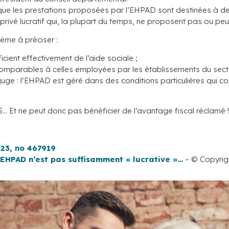
 que les prestations proposées par l’EHPAD sont destinées à d
vé lucratif qui, la plupart du temps, ne proposent pas ou peu d
même à préciser :
ient effectivement de l’aide sociale ;
comparables à celles employées par les établissements du secteu
juge : l’EHPAD est géré dans des conditions particulières qui co
IS… Et ne peut donc pas bénéficier de l’avantage fiscal réclamé !
023, no 467919
n EHPAD n’est pas suffisamment « lucrative »…
– © Copyri