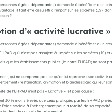
sonnes âgées dépendantes) demande à bénéficier d’un crédit d
antage, il faut être assujetti à l’impôt sur les sociétés (IS), don
aison ?
tion d’« activité lucrative »
ersonnes âgées dépendantes) demande à bénéficier d’un crédi
l’EHPAD qu’il n’est pas assujetti à l’impôt sur les sociétés (IS) e
tels que les établissements publics (ici notre EHPAD) ne sont pass
ssement, qui ne comprend pas ce qu’on lui reproche : son activité 
gement (restauration, animation et blanchissage) qui leur sont 
ivité de l’EHPAD n’est pas « lucrative », et pour cause :
sont 30 % moins élevés que ceux pratiqués par les EHPAD privés
de l’aide sociale à l’hébergement pour la totalité de sa capacité 
 président du conseil départemental.