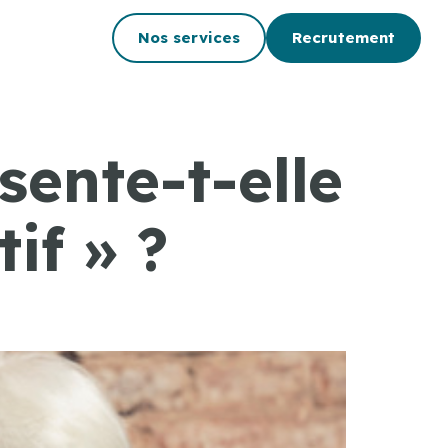
Nos services
Recrutement
sente-t-elle
if » ?