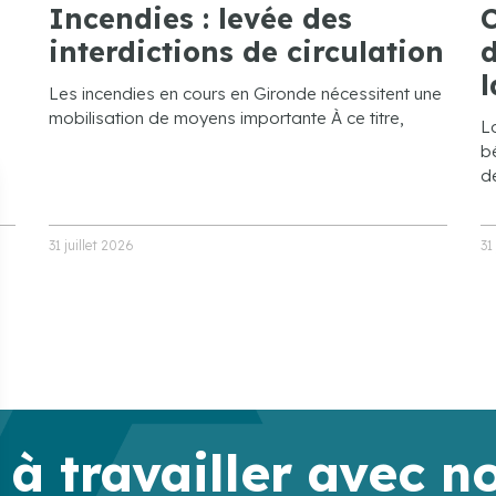
Incendies : levée des
C
interdictions de circulation
d
l
Les incendies en cours en Gironde nécessitent une
mobilisation de moyens importante À ce titre,
L
bé
de
31 juillet 2026
31
 à travailler avec n