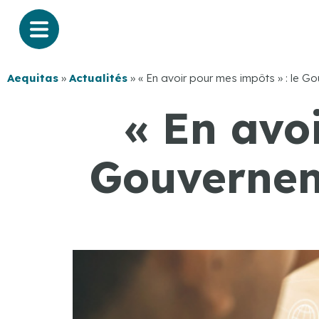
Aequitas
»
Actualités
»
« En avoir pour mes impôts » : le G
« En avoi
Gouvernem