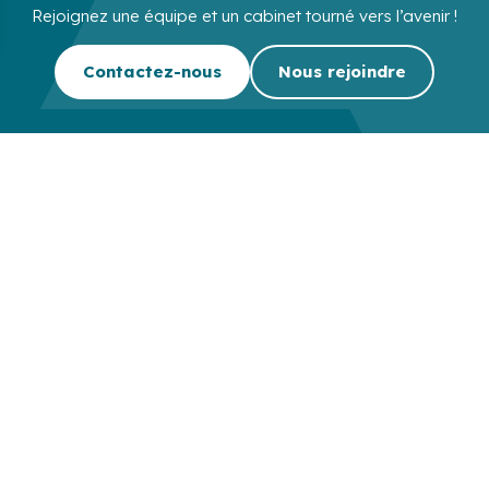
Rejoignez une équipe et un cabinet tourné vers l’avenir !
Contactez-nous
Nous rejoindre
Cabinet d’experts-comptables commissaires aux comptes sur
Lille, Lens et Douai
Secteurs
Outils
Cabinet
Recrute