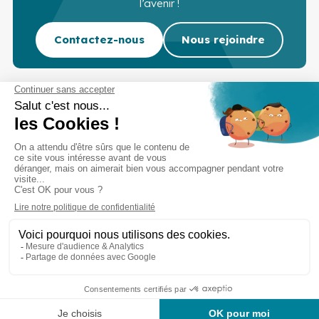
l’avenir !
Contactez-nous
Nous rejoindre
Cabinet d’experts-comptables commissaires aux
comptes sur Lille, Lens et Douai
Services
Secteurs
Outils
Cabinet
Recrutement
Actu