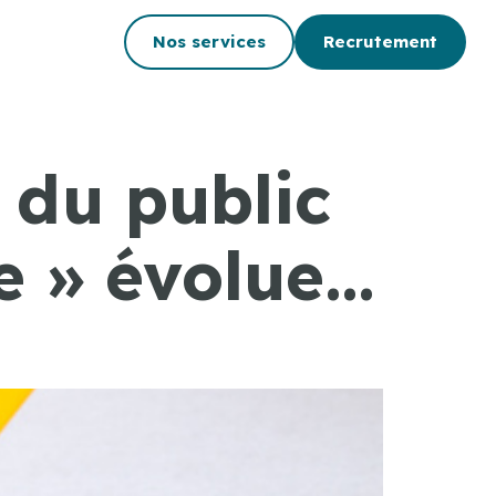
Nos services
Recrutement
 du public
ie » évolue…