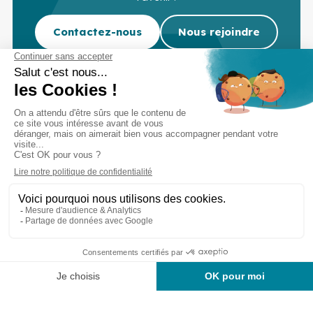
Contactez-nous
Nous rejoindre
Cabinet d’experts-comptables commissaires aux
comptes sur Lille, Lens et Douai
Services
Secteurs
Outils
Cabinet
Recrutement
Actu