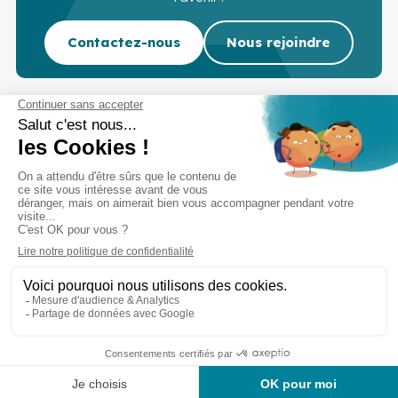
Contactez-nous
Nous rejoindre
Cabinet d’experts-comptables commissaires aux
comptes sur Lille, Lens et Douai
Services
Secteurs
Outils
Cabinet
Recrutement
Actu