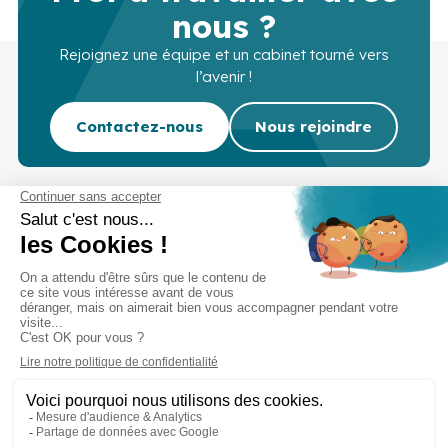
nous ?
Rejoignez une équipe et un cabinet tourné vers
l’avenir !
Contactez-nous
Nous rejoindre
Cabinet d’experts-comptables commissaires aux
comptes sur Lille, Lens et Douai
Services
Secteurs
Outils
Cabinet