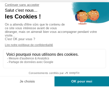
Cabinet d’experts-comptables commissaires aux
comptes sur Lille, Lens et Douai
Services
Secteurs
Outils
Cabinet
Recrutement
Actu
Rejoignez-nous
Mentions légales
Politique de confidentialité