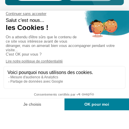
Cabinet d’experts-comptables commissaires aux
comptes sur Lille, Lens et Douai
Services
Secteurs
Outils
Cabinet
Recrutement
Actu
Rejoignez-nous
Mentions légales