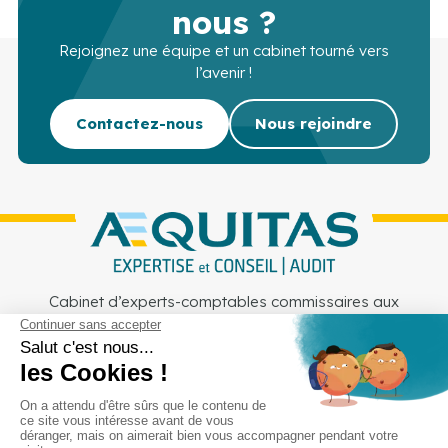
nous ?
Rejoignez une équipe et un cabinet tourné vers
l’avenir !
Contactez-nous
Nous rejoindre
Cabinet d’experts-comptables commissaires aux
comptes sur Lille, Lens et Douai
Services
Secteurs
Outils
Cabinet