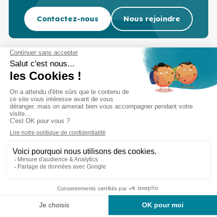
Contactez-nous
Nous rejoindre
Cabinet d’experts-comptables commissaires aux
comptes sur Lille, Lens et Douai
Services
Secteurs
Outils
Cabinet
Recrutement
Actu