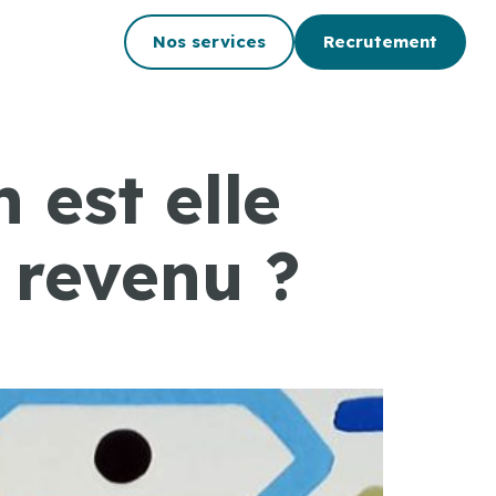
Nos services
Recrutement
 est elle
 revenu ?