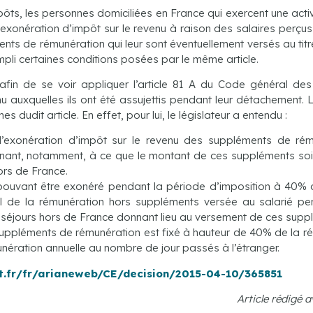
mpôts, les personnes domiciliées en France qui exercent une acti
exonération d’impôt sur le revenu à raison des salaires perçus 
ts de rémunération qui leur sont éventuellement versés au titr
rempli certaines conditions posées par le même article.
t afin de se voir appliquer l’article 81 A du Code général de
u auxquelles ils ont été assujettis pendant leur détachement. 
s dudit article. En effet, pour lui, le législateur a entendu :
l’exonération d’impôt sur le revenu des suppléments de ré
enant, notamment, à ce que le montant de ces suppléments soi
ors de France.
 pouvant être exonéré pendant la période d’imposition à 40% de
e la rémunération hors suppléments versée au salarié pend
séjours hors de France donnant lieu au versement de ces supp
ppléments de rémunération est fixé à hauteur de 40% de la ré
nération annuelle au nombre de jour passés à l’étranger.
at.fr/fr/arianeweb/CE/decision/2015-04-10/365851
Article rédigé 