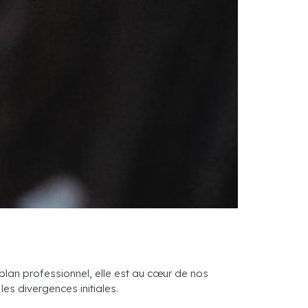
 plan professionnel, elle est au cœur de nos
es divergences initiales.