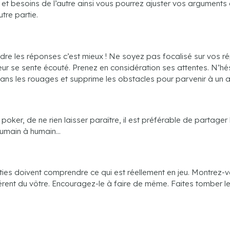
et besoins de l’autre ainsi vous pourrez ajuster vos arguments 
utre partie.
dre les réponses c’est mieux ! Ne soyez pas focalisé sur vos r
teur se sente écouté. Prenez en considération ses attentes. N’hés
e dans les rouages et supprime les obstacles pour parvenir à un 
oker, de ne rien laisser paraître, il est préférable de partager
’humain à humain…
arties doivent comprendre ce qui est réellement en jeu. Montrez-
fférent du vôtre. Encouragez-le à faire de même. Faites tomber 