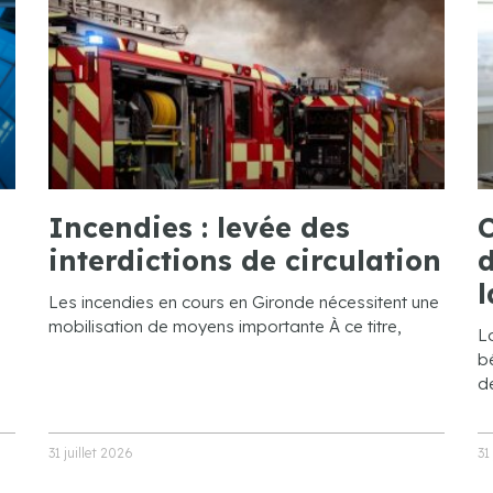
Incendies : levée des
C
interdictions de circulation
d
l
Les incendies en cours en Gironde nécessitent une
mobilisation de moyens importante À ce titre,
L
bé
de
31 juillet 2026
31