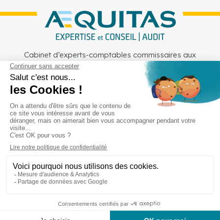
Cabinet d’experts-comptables commissaires aux
comptes sur Lille, Lens et Douai
Services
Secteurs
Outils
Cabinet
Recrutement
Actu
Rejoignez-nous
Mentions légales
Politique de confidentialité
Copyright © Aequitas 2023 fait avec ❤️ par wapiti