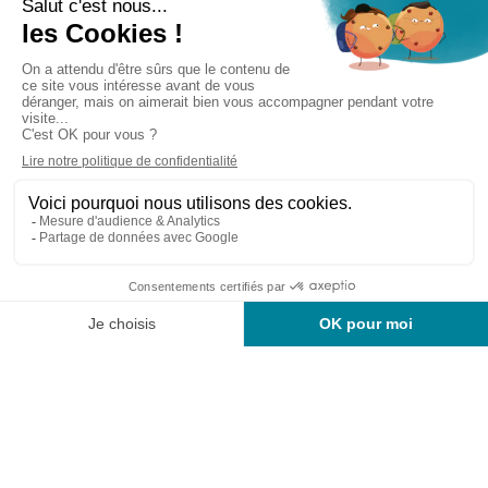
Cabinet d’experts-comptables commissaires aux
comptes sur Lille, Lens et Douai
Services
Secteurs
Outils
Cabinet
Recrutement
Actu
Rejoignez-nous
Mentions légales
Politique de confidentialité
Copyright © Aequitas 2023 fait avec ❤️ par wapiti