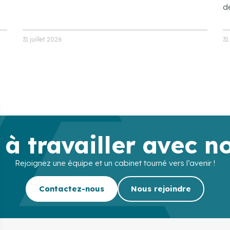
de
31 juillet 2026
31
 à travailler avec n
Rejoignez une équipe et un cabinet tourné vers l’avenir !
Contactez-nous
Nous rejoindre