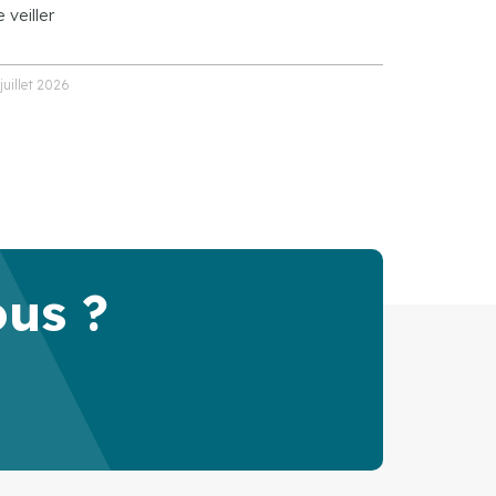
 veiller
 juillet 2026
ous ?