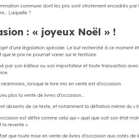
sommation commune dont les prix sont strictement encadrés par 
ire… Laquelle ?
sion : « joyeux Noël » !
’objet d’une législation spéciale. Le but recherché à ce moment ét
ue le prix ne pourrait varier sur le territoire.
st fixé par son éditeur ou son importateur et toute transaction av
nce.
 néanmoins, lorsque le livre mis en vente est d’occasion.
 peu plus la vente de livres d’occasion…
nt absents de ce texte, et notamment la définition même du « li
occasion est défini comme celui qui « quel que soit son état matér
la revente ».
ait que toute mise en vente de livres d’occasion aux cotés de l