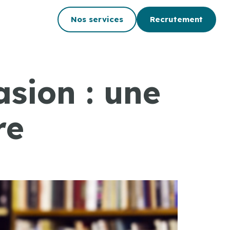
Nos services
Recrutement
asion : une
re