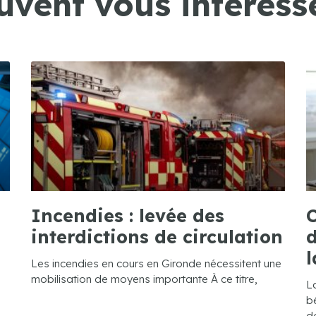
uvent vous intéresse
Incendies : levée des
C
interdictions de circulation
d
l
Les incendies en cours en Gironde nécessitent une
mobilisation de moyens importante À ce titre,
L
bé
de