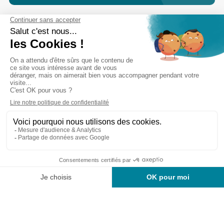
Cabinet d’experts-comptables commissaires aux
comptes sur Lille, Lens et Douai
Services
Secteurs
Outils
Cabinet
Recrutement
Actu
Rejoignez-nous
Mentions légales