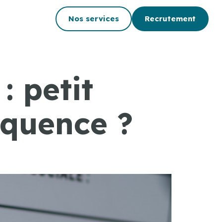
Nos services
Recrutement
: petit
équence ?