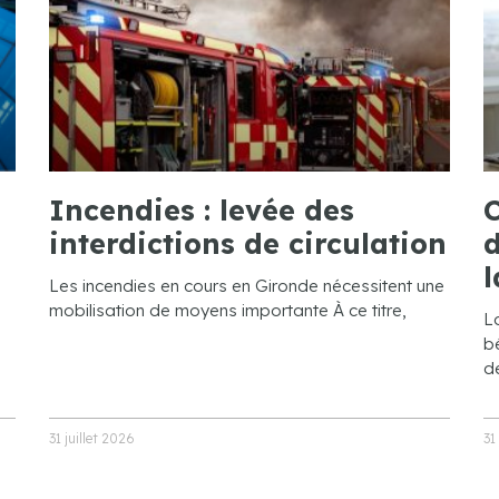
Incendies : levée des
C
interdictions de circulation
d
l
Les incendies en cours en Gironde nécessitent une
mobilisation de moyens importante À ce titre,
L
bé
de
31 juillet 2026
31