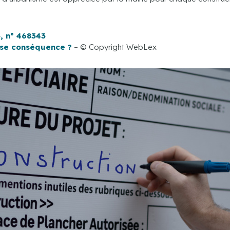
3, n° 468343
sse conséquence ?
– © Copyright WebLex