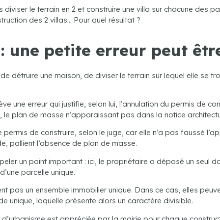
diviser le terrain en 2 et construire une villa sur chacune des pa
ruction des 2 villas… Pour quel résultat ?
: une petite erreur peut êt
de détruire une maison, de diviser le terrain sur lequel elle se tr
ève une erreur qui justifie, selon lui, l’annulation du permis de 
le plan de masse n’apparaissant pas dans la notice architectu
e permis de construire, selon le juge, car elle n’a pas faussé l’a
, pallient l’absence de plan de masse.
ler un point important : ici, le propriétaire a déposé un seul d
 d’une parcelle unique.
isent pas un ensemble immobilier unique. Dans ce cas, elles peuv
 unique, laquelle présente alors un caractère divisible.
s d’urbanisme est appréciée par la mairie pour chaque constru