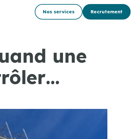
Nos services
Recrutement
quand une
trôler…