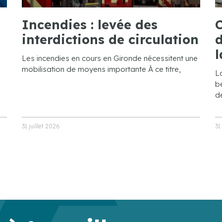
Incendies : levée des
C
interdictions de circulation
d
l
Les incendies en cours en Gironde nécessitent une
mobilisation de moyens importante À ce titre,
L
bé
de
31 juillet 2026
31