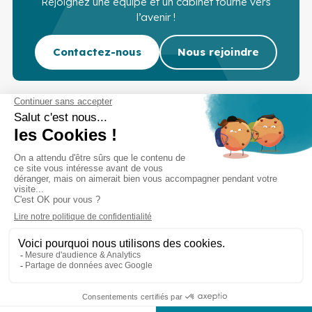
Rejoignez une équipe et un cabinet tourné vers
l’avenir !
Contactez-nous
Nous rejoindre
Cabinet d’experts-comptables commissaires aux
comptes sur Lille, Lens et Douai
Services
Secteurs
Outils
Cabinet
Recrutement
Actu