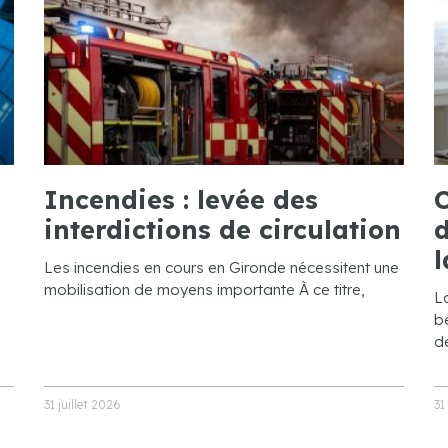
Incendies : levée des
C
interdictions de circulation
d
l
Les incendies en cours en Gironde nécessitent une
mobilisation de moyens importante À ce titre,
L
bé
de
31 juillet 2026
31