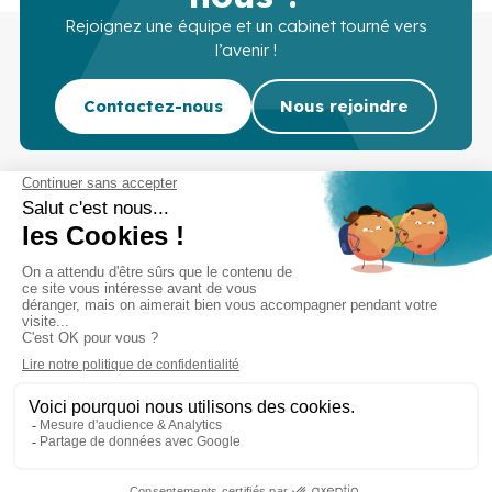
Rejoignez une équipe et un cabinet tourné vers
l’avenir !
Contactez-nous
Nous rejoindre
Cabinet d’experts-comptables commissaires aux
comptes sur Lille, Lens et Douai
Services
Secteurs
Outils
Cabinet