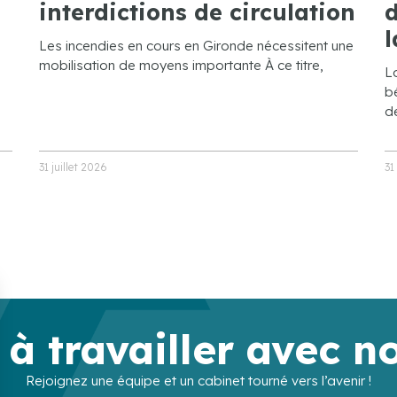
interdictions de circulation
d
l
Les incendies en cours en Gironde nécessitent une
mobilisation de moyens importante À ce titre,
L
bé
de
31 juillet 2026
31
 à travailler avec n
Rejoignez une équipe et un cabinet tourné vers l’avenir !