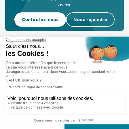
l’avenir !
Contactez-nous
Nous rejoindre
Cabinet d’experts-comptables commissaires aux
comptes sur Lille, Lens et Douai
Services
Secteurs
Outils
Cabinet
Recrutement
Actu