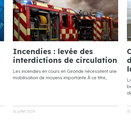
Incendies : levée des
C
interdictions de circulation
d
l
Les incendies en cours en Gironde nécessitent une
mobilisation de moyens importante À ce titre,
L
bé
de
31 juillet 2026
31