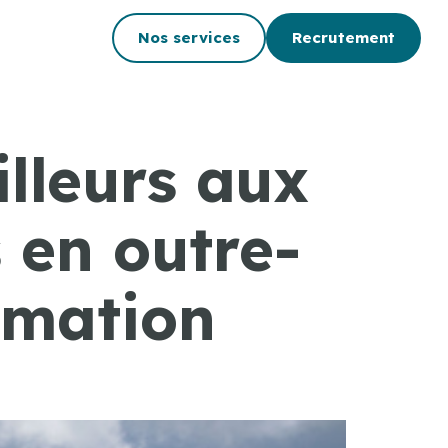
Nos services
Recrutement
illeurs aux
 en outre-
rmation