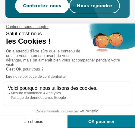
Contactez-nous
Nous rejoindre
Cabinet d’experts-comptables commissaires aux
comptes sur Lille, Lens et Douai
Services
Secteurs
Outils
Cabinet
Recrutement
Actu