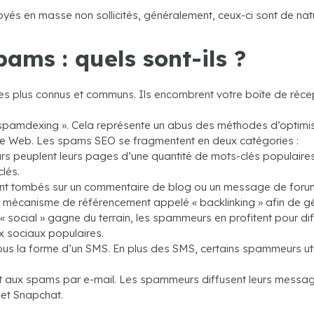
s en masse non sollicités, généralement, ceux-ci sont de nat
pams : quels sont-ils ?
es plus connus et communs. Ils encombrent votre boîte de récept
spamdexing ». Cela représente un abus des méthodes d’optimis
ite Web. Les spams SEO se fragmentent en deux catégories :
peuplent leurs pages d’une quantité de mots-clés populaires, a
lés.
ent tombés sur un commentaire de blog ou un message de forum 
mécanisme de référencement appelé « backlinking » afin de gén
« social » gagne du terrain, les spammeurs en profitent pour di
x sociaux populaires.
us la forme d’un SMS. En plus des SMS, certains spammeurs utili
t aux spams par e-mail. Les spammeurs diffusent leurs messag
et Snapchat.