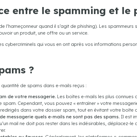
nce entre le spamming et le 
 de l’hameçonneur quand il s’agit de phishing). Les spammeurs 
voir un produit, une offre ou un service.
cybercriminels qui vous en ont après vos informations personne
spams ?
la quantité de spams dans e-mails reçus :
pam de votre messagerie.
Les boîtes e-mails les plus connues of
 spam. Cependant, vous pouvez « entraîner » votre messagerie
edirigés dans votre dossier spam, tout en évitant votre boîte d
r de messagerie quels e-mails ne sont pas des spams.
Il est i
qu’un mail ne doit pas rester dans les indésirables, déplacez-le 
er.
etables ou fausses.
Généralement, les plateformes e-commerce 