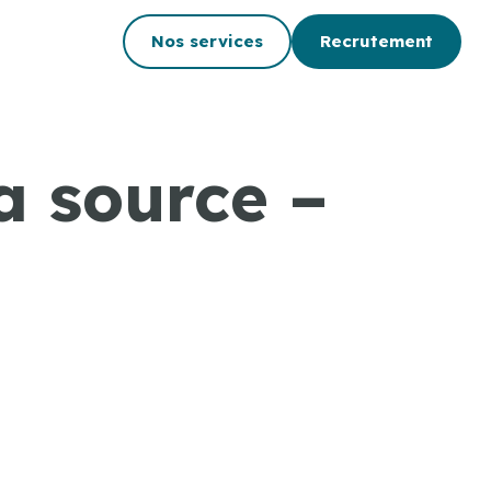
Nos services
Recrutement
a source –