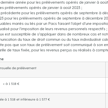
-dernière année pour les prélèvements opérés de janvier à août
es prélèvements opérés de janvier à août 2023 ;
e précédente pour les prélèvements opérés de septembre à déc
023 pour les prélèvements opérés de septembre à décembre 20
ibuables mariés ou liés par un Pacs faisant l’objet d’une impos
ualisé pour l’imposition de leurs revenus personnels respectifs ;
e taux est susceptible de s’appliquer dans de nombreux cas et n
ication du taux de droit commun ou du taux individualisé calcul
uhaite pas que son taux de prélèvement soit communiqué à son e
ille de taux fixée, pour les revenus perçus ou réalisés à compte
ne
suelle de prélèvement
< à 1 518 €
e à 1 518 et inférieure à 1 577 €