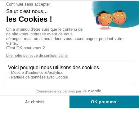
Cabinet d’experts-comptables commissaires aux
comptes sur Lille, Lens et Douai
Services
Secteurs
Outils
Cabinet
Recrutement
Actu
Rejoignez-nous
Mentions légales
Politique de confidentialité