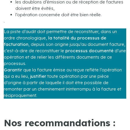
les doublons d’émission ou de réception de factures
doivent être évités,
l’opération concernée doit être bien réelle.
.
La piste d’audit doit permettre de reconstituer, dans un
ordre chronologique,
la totalité du processus de
facturation
, depuis son origine jusqu’au document facture,
c’est-à-dire de reconstituer le
processus documenté
d’une
opération et de relier les différents documents de ce
processus.
Garantir
que la facture émise ou reçue reflète l’opération
qui a eu lieu,
justifier
toute opération par une pièce
d’origine à partir de laquelle il doit être possible de
remonter par un cheminement ininterrompu à la facture et
réciproquement.
.
Nos recommandations :