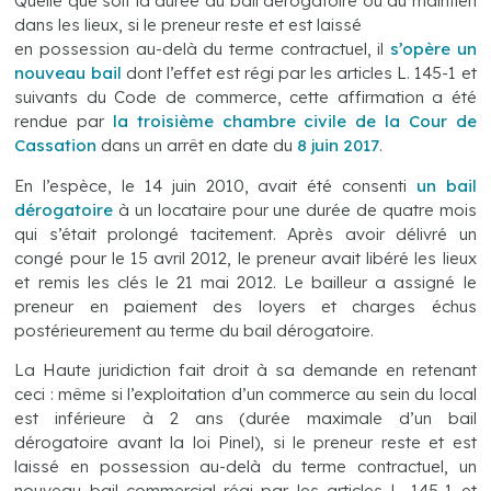
Quelle que soit la durée du bail dérogatoire ou du maintien
dans les lieux, si le preneur reste et est laissé
en possession au-delà du terme contractuel, il
s’opère un
nouveau bail
dont l’effet est régi par les articles L. 145-1 et
suivants du Code de commerce, cette affirmation a été
rendue par
la troisième chambre civile de la Cour de
Cassation
dans un arrêt en date du
8 juin 2017
.
En l’espèce, le 14 juin 2010, avait été consenti
un bail
dérogatoire
à un locataire pour une durée de quatre mois
qui s’était prolongé tacitement. Après avoir délivré un
congé pour le 15 avril 2012, le preneur avait libéré les lieux
et remis les clés le 21 mai 2012. Le bailleur a assigné le
preneur en paiement des loyers et charges échus
postérieurement au terme du bail dérogatoire.
La Haute juridiction fait droit à sa demande en retenant
ceci : même si l’exploitation d’un commerce au sein du local
est inférieure à 2 ans (durée maximale d’un bail
dérogatoire avant la loi Pinel), si le preneur reste et est
laissé en possession au-delà du terme contractuel, un
nouveau bail commercial régi par les articles L. 145-1 et