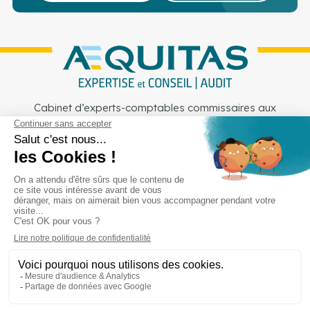
Cabinet d’experts-comptables commissaires aux
comptes sur Lille, Lens et Douai
Services
Secteurs
Outils
Cabinet
Recrutement
Actu
Rejoignez-nous
Mentions légales