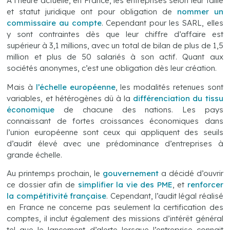
A l’heure actuelle, en France, les entreprises selon leur taille
et statut juridique ont pour obligation de
nommer un
commissaire au compte
. Cependant pour les SARL, elles
y sont contraintes dès que leur chiffre d’affaire est
supérieur à 3,1 millions, avec un total de bilan de plus de 1,5
million et plus de 50 salariés à son actif. Quant aux
sociétés anonymes, c’est une obligation dès leur création.
Mais à
l’échelle européenne
, les modalités retenues sont
variables, et hétérogènes dû à la
différenciation du tissu
économique
de chacune des nations. Les pays
connaissant de fortes croissances économiques dans
l’union européenne sont ceux qui appliquent des seuils
d’audit élevé avec une prédominance d’entreprises à
grande échelle.
Au printemps prochain, le
gouvernement
a décidé d’ouvrir
ce dossier afin de
simplifier la vie des PME
, et
renforcer
la compétitivité française
. Cependant, l’audit légal réalisé
en France ne concerne pas seulement la certification des
comptes, il inclut également des missions d’intérêt général
tel que le lancement d’alerte lorsque l’entreprise connait