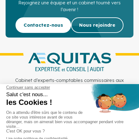
Rejoignez une équipe et un cabinet tourné vers
l’avenir !
Contactez-nous
Nous rejoindre
Cabinet d’experts-comptables commissaires aux
comptes sur Lille, Lens et Douai
Services
Secteurs
Outils
Cabinet
Recrutement
Actu