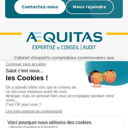
Contactez-nous
Nous rejoindre
Cabinet d’experts-comptables commissaires aux
comptes sur Lille, Lens et Douai
Services
Secteurs
Outils
Cabinet
Recrutement
Actu